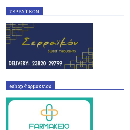
ΣΕΡΡΑ’Ι΄ΚΟΝ
eshop Φαρμακείου