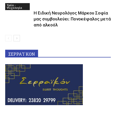
Υγεία -
Ψυχολογία
Η Ειδική Νευρολόγος Μάρκου Σοφία
μας συμβουλεύει: Πονοκέφαλος μετά
από αλκοόλ
ΣΕΡΡΑ’Ι΄ΚΟΝ