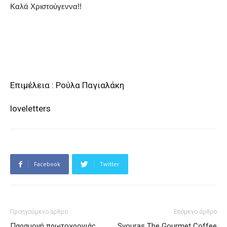
Καλά Χριστούγεννα!!
Επιμέλεια : Ρούλα Παγιαλάκη
loveletters
Facebook
Twitter
Προηγούμενο άρθρο
Επόμενο άρθρο
Παραμονή πρωτοχρονιάς
Svouras The Gourmet Coffee