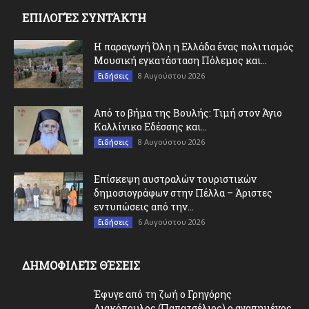
ΕΠΙΛΟΓΈΣ ΣΥΝΤΆΚΤΗ
Η παραγωγή Όλη η Ελλάδα ένας πολιτισμός
Μουσική εγκατάσταση Πόλεμος και...
8 Αυγούστου 2026
Ειδήσεις
Από το βήμα της Βουλής: Τιμή στον Άγιο
Καλλίνικο Εδέσσης και...
8 Αυγούστου 2026
Ειδήσεις
Επίσκεψη αυστραλών τουριστικών
δημοσιογράφων στην Πέλλα – Άριστες
εντυπώσεις από την...
6 Αυγούστου 2026
Ειδήσεις
ΔΗΜΟΦΙΛΕΊΣ ΘΈΣΕΙΣ
Έφυγε από τη ζωή ο Γρηγόρης
Λιακόπουλος (Παπατσέλιος) ο αγαπημένος