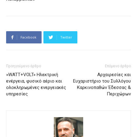
Facebook
Twitter
Προηγούμενο άρθρο
Επόμενο άρθρο
»WATT+VOLT» Ηλεκτρική
Αρχαιρεσίες και
ενέργεια, φυσικό αέριο και
Ευχαριστήριο του Συλλόγου
ολοκληρωμένες ενεργειακές
Καρκινοπαθών Έδεσσας &
υπηρεσίες
Περιχώρων