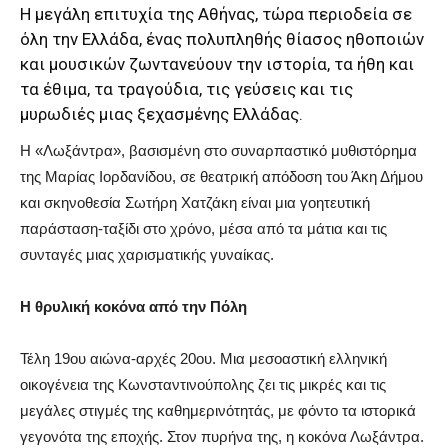
Η μεγάλη επιτυχία της Αθήνας, τώρα περιοδεία σε
όλη την Ελλάδα, ένας πολυπληθής θίασος ηθοποιών
και μουσικών ζωντανεύουν την ιστορία, τα ήθη και
τα έθιμα, τα τραγούδια, τις γεύσεις και τις
μυρωδιές μιας ξεχασμένης Ελλάδας.
Η «Λωξάντρα», βασισμένη στο συναρπαστικό μυθιστόρημα
της Μαρίας Ιορδανίδου, σε θεατρική απόδοση του Άκη Δήμου
και σκηνοθεσία Σωτήρη Χατζάκη είναι μια γοητευτική
παράσταση-ταξίδι στο χρόνο, μέσα από τα μάτια και τις
συνταγές μιας χαρισματικής γυναίκας.
Η θρυλική κοκόνα από την Πόλη
Τέλη 19ου αιώνα-αρχές 20ου. Μια μεσοαστική ελληνική
οικογένεια της Κωνσταντινούπολης ζει τις μικρές και τις
μεγάλες στιγμές της καθημερινότητάς, με φόντο τα ιστορικά
γεγονότα της εποχής. Στον πυρήνα της, η κοκόνα Λωξάντρα.