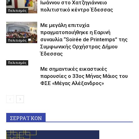
Ιωάννου στο Χατζηγιάννειο
πολιτιστικό κέντρο Έδεσσας
Πολιτισμός
Με μεγάλη επιτυχία
πραγματοποιήθηκε η Εαρινή
συναυλία “Soirée de Printemps” της
Πολιτισμός
Συμφωνικής Ορχήστρας Δήμου
Έδεσσας
Πολιτισμός
Με σημαντικές εικαστικές
παρουσίες ο 33ος Μήνας Μάιος του
ΦΣΕ «Μέγας Αλέξανδρος»
ΣΕΡΡΑ’Ι΄ΚΟΝ