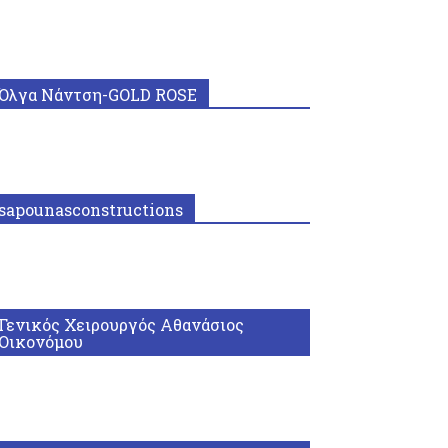
Όλγα Νάντση-GOLD ROSE
sapounasconstructions
Γενικός Χειρουργός Αθανάσιος
Οικονόμου