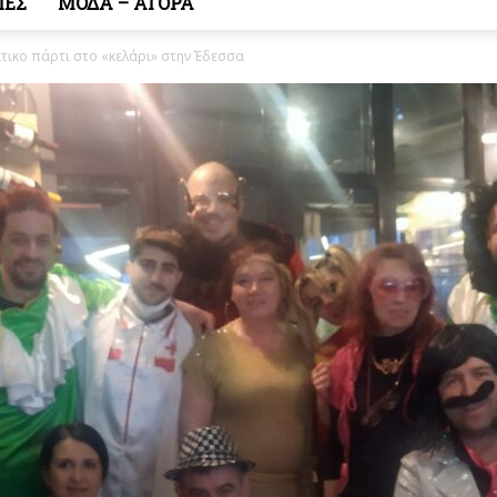
ΙΕΣ
ΜΟΔΑ – ΑΓΟΡΑ
τικο πάρτι στο «κελάρι» στην Έδεσσα
Κόσμος