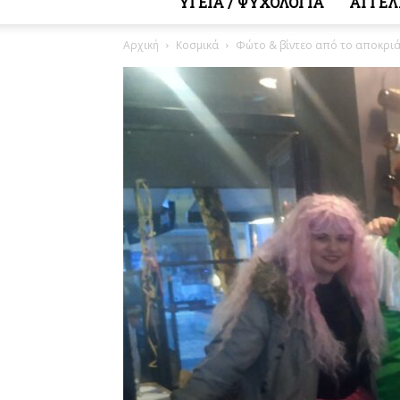
ΥΓΕΙΑ / ΨΥΧΟΛΟΓΙΑ
ΑΓΓΕΛ
Αρχική
Κοσμικά
Φώτο & βίντεο από το αποκριά