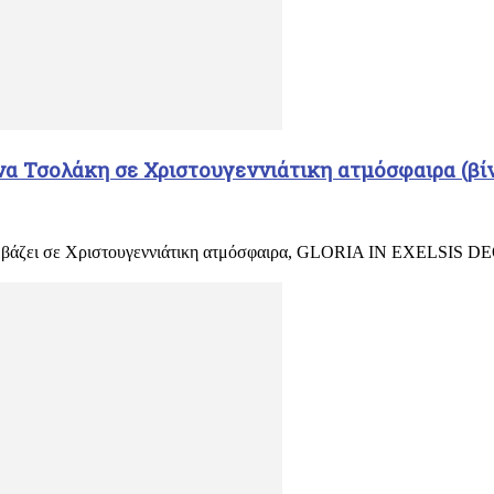
α Τσολάκη σε Χριστουγεννιάτικη ατμόσφαιρα (βί
άζει σε Χριστουγεννιάτικη ατμόσφαιρα, GLORIA IN EXELSIS DEO,