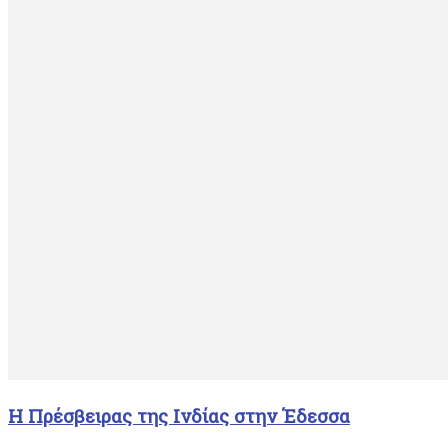
Η Πρέσβειρας της Ινδίας στην Έδεσσα