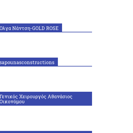
Όλγα Νάντση-GOLD ROSE
sapounasconstructions
Γενικός Χειρουργός Αθανάσιος
Οικονόμου