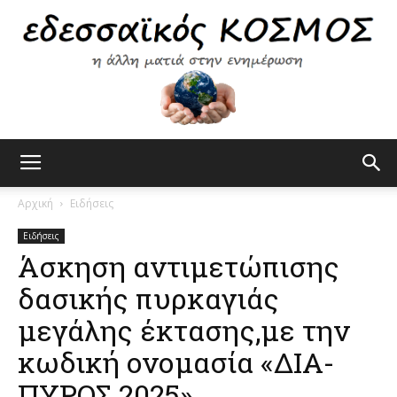
Εδεσσαϊκός
Αρχική
Ειδήσεις
Ειδήσεις
Άσκηση αντιμετώπισης
Κόσμος
δασικής πυρκαγιάς
μεγάλης έκτασης,με την
κωδική ονομασία «ΔΙΑ-
ΠΥΡΟΣ 2025»