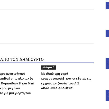
 ΑΠΟ ΤΟΝ ΔΗΜΙΟΥΡΓΟ
Αθλητικά
ερο αναπτυξιακό
Με ιδιαίτερη χαρά
andball στις ηλικιακές
πραγματοποιήθηκαν οι εξετάσεις
 Παμπαίδων Β’ και Mini
έγχρωμων ζωνών του Α.Σ
κροί, μεγάλοι
ΑΚΑΔΗΜΙΑ ΑΘΛΗΣΗΣ
ε για μια γιορτή του