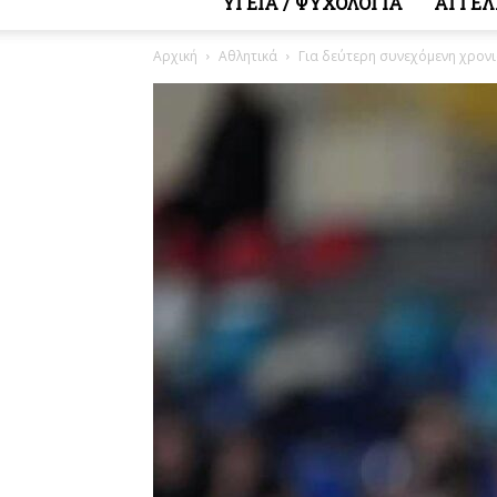
ΥΓΕΙΑ / ΨΥΧΟΛΟΓΙΑ
ΑΓΓΕΛ
Αρχική
Αθλητικά
Για δεύτερη συνεχόμενη χρονι