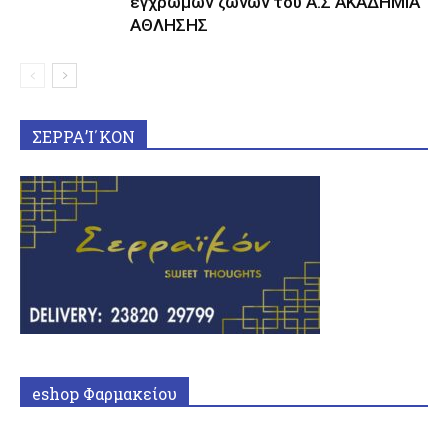
έγχρωμων ζωνών του Α.Σ ΑΚΑΔΗΜΙΑ
ΑΘΛΗΣΗΣ
ΣΕΡΡΑ’Ι΄ΚΟΝ
eshop Φαρμακείου